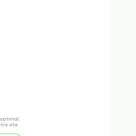
 !
 optimal.
tre site.
le
es