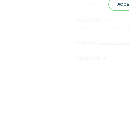
son souvenir au Mont R
ACCE
L’annonceur :
Office nat
(l’équivalent de notre INA
L’agence :
http://www.
Tabernacle 🙂