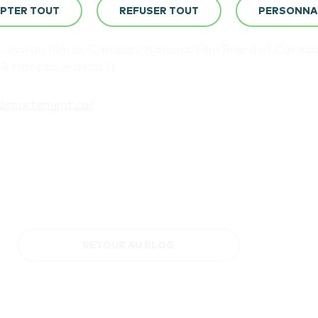
oyal.
PTER TOUT
REFUSER TOUT
PERSONNA
ional du film du Canada / National Film Board of Canad
 français, je dirais ?)
departement.ca/
RETOUR AU BLOG