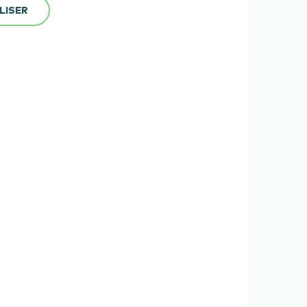
LISER
a