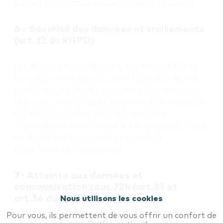
suivant la demande d’accès ou de rectification
6 : Sécurité des données et traitements
(art.32 du RGPD)
Les données recueillies sur le site www.acti.fr et
les traitements associés, sont hébergées par la
société acti. Seules les personnes liées au service
technique, marketing et commercial de la société
acti et ses sous-traitants ont accès aux
informations recueillies sur le site www.acti.fr, via
un identifiant personnel et unique à la
plateforme de l’agence acti.
7 : Atteinte aux données et
communication sous 72h (art.33 et
art.34 du RGPD)
Nous utilisons les cookies
Pour vous, ils permettent de vous offrir un confort de