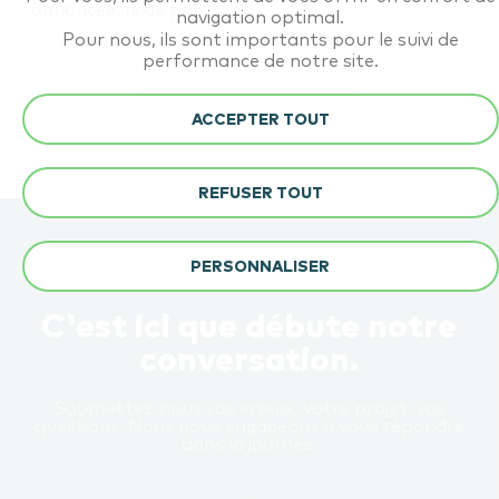
annoncée, ni de prix.
navigation optimal.
Pour nous, ils sont importants pour le suivi de
performance de notre site.
RETOUR AU BLOG
ACCEPTER TOUT
REFUSER TOUT
PERSONNALISER
C'est ici que débute notre
conversation.
Soumettez-nous vos enjeux, votre projet, vos
questions. Nous nous engageons à vous répondre
dans la journée.