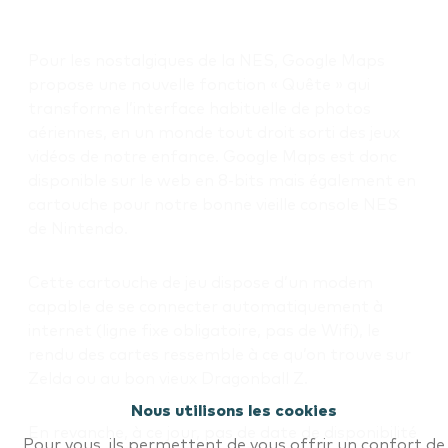
Pour les nostalgiques de la NES, Google Maps
propose une nouvelle fonction « Quête » qui
transforme l’interface habituelle de photos
aériennes, en un monde tout droit sorti des jeux
vidéos de notre enfance. Google Maps est donc
disponible sur le web en 8-bits mais également en
cartouche pour notre bonne vieille console NES
de Nintendo.
Cette cartouche de jeu dispose d’un modem
capable de se connecter automatiquement à
internet (ligne fixe obligatoire, pas de Wifi), le
rendu des cartes ressemble à ce qu’on trouve sur
Zelda ou au bon vieux Dragonball Z.
Nous utilisons les cookies
En revanche, à ce jour, pas de date de disponibilité
Pour vous, ils permettent de vous offrir un confort de