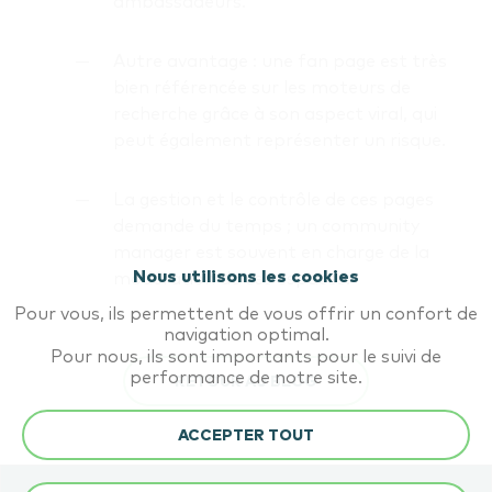
ambassadeurs.
Autre avantage : une fan page est très
bien référencée sur les moteurs de
recherche grâce à son aspect viral, qui
peut également représenter un risque.
La gestion et le contrôle de ces pages
demande du temps ; un community
manager est souvent en charge de la
Nous utilisons les cookies
modération de ces espaces.
Pour vous, ils permettent de vous offrir un confort de
navigation optimal.
Pour nous, ils sont importants pour le suivi de
performance de notre site.
RETOUR AU BLOG
ACCEPTER TOUT