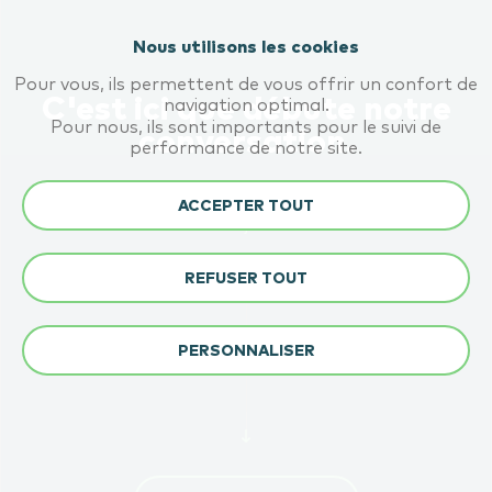
Nous utilisons les cookies
Pour vous, ils permettent de vous offrir un confort de
C'est ici que débute notre
navigation optimal.
Pour nous, ils sont importants pour le suivi de
conversation.
performance de notre site.
Soumettez-nous vos enjeux, votre projet, vos
ACCEPTER TOUT
questions. Nous nous engageons à vous répondre
dans la journée.
REFUSER TOUT
PERSONNALISER