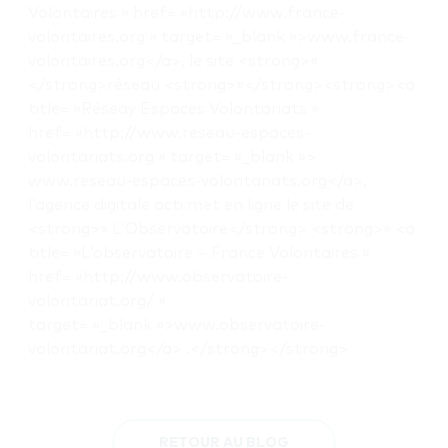
Volontaires » href= »http://www.france-
volontaires.org » target= »_blank »>www.france-
volontaires.org</a>, le site <strong>«
</strong>réseau <strong>»</strong><strong><a
title= »Réseay Espaces Volontariats »
href= »http://www.reseau-espaces-
volontariats.org » target= »_blank »>
www.reseau-espaces-volontariats.org</a>,
l’agence digitale acti met en ligne le site de
<strong>« L’Observatoire</strong> <strong>» <a
title= »L’observatoire – France Volontaires »
href= »http://www.observatoire-
volontariat.org/ »
target= »_blank »>www.observatoire-
volontariat.org</a> .</strong></strong>
RETOUR AU BLOG