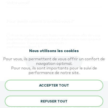
Votre email
*
Pour quelle société travaillez-vous ?
*
Vous acceptez que acti traite vos données afin de vous
permettre d’accéder au replay et d’assurer le suivi qui peut
en découler. Pour exercer vos droits :
performance@acti.fr
*
Nous utilisons les cookies
Pour vous, ils permettent de vous offrir un confort de
navigation optimal.
Pour nous, ils sont importants pour le suivi de
performance de notre site.
ACCEPTER TOUT
REFUSER TOUT