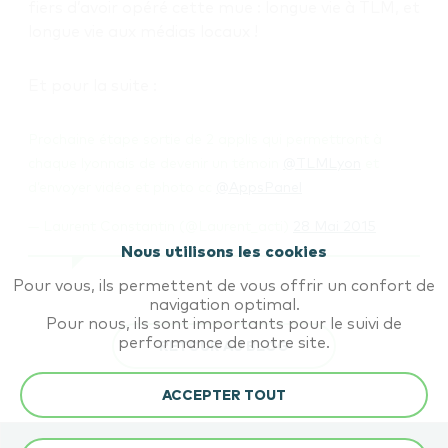
fiers d’avoir opéré cette mue : longue vie à TLM, et
longue vie aux médias locaux !
Et pour la suite :
Prochaine étape sortie de 2 applis qui permettront à
chaque lyonnais de devenir un témoin
@TLMLyon
et
d’envoyer vidéo et photo cc
@AppsPanel
— Laurent Constantin (@Laurent_acti)
28 Mai 2015
Nous utilisons les cookies
Pour vous, ils permettent de vous offrir un confort de
navigation optimal.
Pour nous, ils sont importants pour le suivi de
performance de notre site.
RETOUR AU BLOG
ACCEPTER TOUT