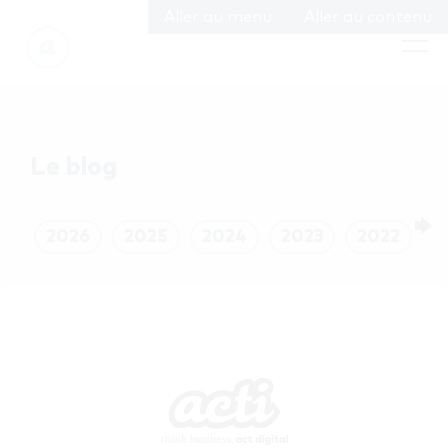
Aller au menu
Aller au contenu
Le blog
🡆
2026
2025
2024
2023
2022
2