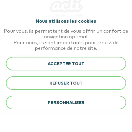
Nous utilisons les cookies
Pour vous, ils permettent de vous offrir un confort de
navigation optimal.
Pour nous, ils sont importants pour le suivi de
performance de notre site.
05 Nov 2008
Moteurs de recherche en 3D !
ACCEPTER TOUT
Lassés des moteurs aux interfaces trop 
REFUSER TOUT
classiques ? <br />Découvrez la recherche…
PERSONNALISER