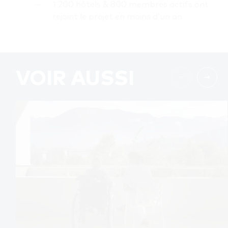
1 200 hôtels & 800 membres actifs ont
rejoint le projet en moins d’un an.
VOIR AUSSI