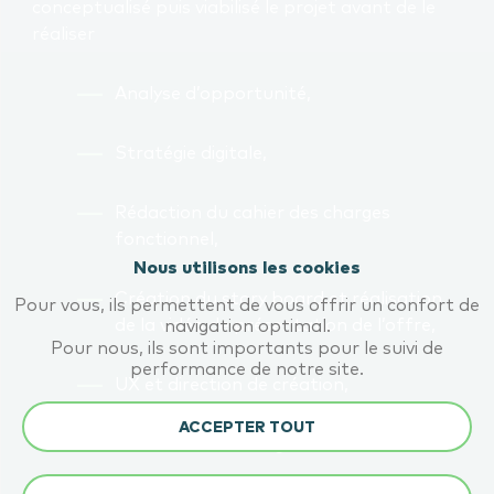
conceptualisé puis viabilisé le projet avant de le
réaliser
Analyse d’opportunité,
Stratégie digitale,
Rédaction du cahier des charges
fonctionnel,
Nous utilisons les cookies
Création du story board et réalisation
Pour vous, ils permettent de vous offrir un confort de
de la vidéo de présentation de l’offre,
navigation optimal.
Pour nous, ils sont importants pour le suivi de
performance de notre site.
UX et direction de création,
ACCEPTER TOUT
Production du design,