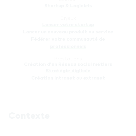
Startup & Logiciels
Enjeux
Lancer votre startup
Lancer un nouveau produit ou service
Fédérer votre communauté de
professionnels
Prestations
Création d'un Réseau social métiers
Stratégie digitale
Création Intranet ou extranet
Contexte