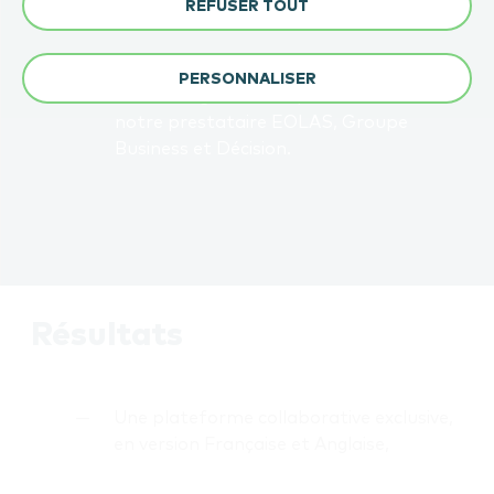
REFUSER TOUT
Développement technique,
Dimensionnement et prise en charge
PERSONNALISER
de l’hébergement en partenariat avec
notre prestataire EOLAS, Groupe
Business et Décision.
Résultats
Une plateforme collaborative exclusive,
en version Française et Anglaise,