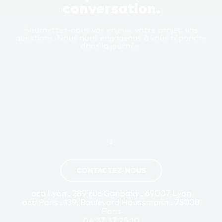
conversation.
Soumettez-nous vos enjeux, votre projet, vos
questions. Nous nous engageons à vous répondre
dans la journée.
CONTACTEZ-NOUS
acti Lyon . 289 rue Garibaldi . 69007 Lyon
acti Paris . 139, Boulevard Haussmann . 75008
Paris
04 37 37 25 10